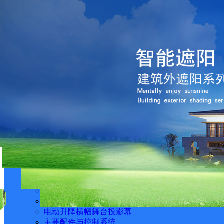
上海金梧桐智能遮阳技术有限
13918378902
755458103@qq.com
上海嘉定区安亭镇方南
首页
产品展示
酒店宾馆电动开合帘系列
玻璃采光顶外遮阳系列
玻璃采光顶天棚帘系列
玻璃顶铝合金遮阳百叶系列
高层小区建筑节能遮阳系列
电动卷帘系列
电动升降横幅舞台投影幕
主要配件与控制系统